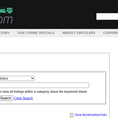
CTORY
DAILY DRINK SPECIALS
WEEKLY CIRCULARS
COUPON
o view all listings within a category, leave the keywords blank.
Clear Search
View Bookmarked Ads