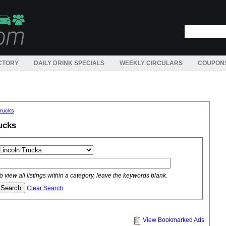
CTORY
DAILY DRINK SPECIALS
WEEKLY CIRCULARS
COUPON
Trucks
ucks
o view all listings within a category, leave the keywords blank.
Clear Search
View Bookmarked Ads