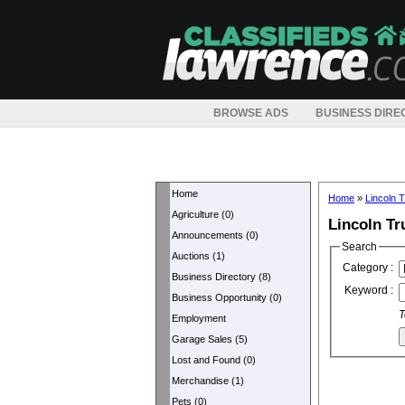
BROWSE ADS
BUSINESS DIRE
Home
Home
»
Lincoln 
Agriculture (0)
Lincoln Tr
Announcements (0)
Search
Auctions (1)
Category :
Business Directory (8)
Keyword :
Business Opportunity (0)
T
Employment
Garage Sales (5)
Lost and Found (0)
Merchandise (1)
Pets (0)