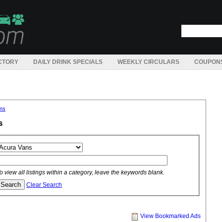
CTORY
DAILY DRINK SPECIALS
WEEKLY CIRCULARS
COUPON
ns
s
o view all listings within a category, leave the keywords blank.
Clear Search
View Bookmarked Ads