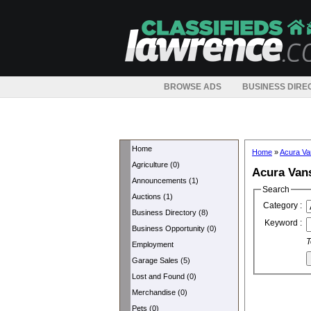
BROWSE ADS
BUSINESS DIRE
Home
Home
»
Acura Va
Agriculture (0)
Acura Van
Announcements (1)
Search
Auctions (1)
Category :
Business Directory (8)
Keyword :
Business Opportunity (0)
T
Employment
Garage Sales (5)
Lost and Found (0)
Merchandise (0)
Pets (0)