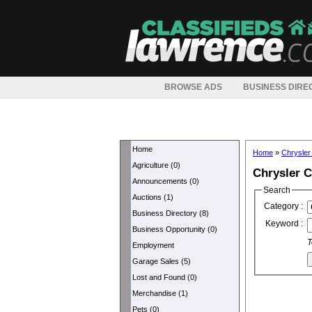
BROWSE ADS
BUSINESS DIRE
Home
Home
»
Chrysler
Agriculture (0)
Chrysler C
Announcements (0)
Search
Auctions (1)
Category :
Business Directory (8)
Keyword :
Business Opportunity (0)
T
Employment
Garage Sales (5)
Lost and Found (0)
Merchandise (1)
Pets (0)