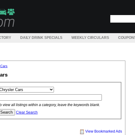
CTORY
DAILY DRINK SPECIALS
WEEKLY CIRCULARS
COUPON
 Cars
ars
o view all listings within a category, leave the keywords blank.
Clear Search
View Bookmarked Ads