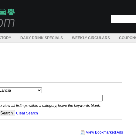
CTORY
DAILY DRINK SPECIALS
WEEKLY CIRCULARS
COUPON
o view all listings within a category, leave the keywords blank.
Clear Search
View Bookmarked Ads