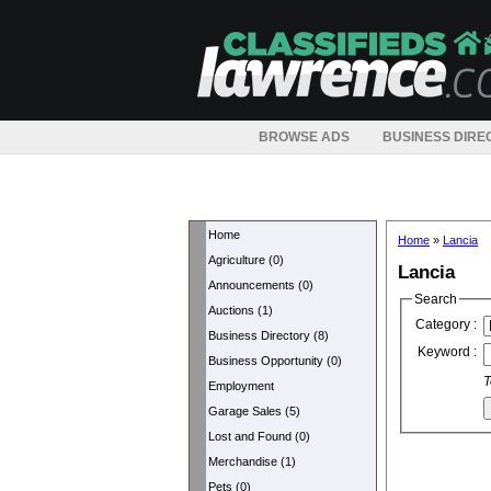
BROWSE ADS
BUSINESS DIRE
Home
Home
»
Lancia
Agriculture (0)
Lancia
Announcements (0)
Search
Auctions (1)
Category :
Business Directory (8)
Keyword :
Business Opportunity (0)
T
Employment
Garage Sales (5)
Lost and Found (0)
Merchandise (1)
Pets (0)