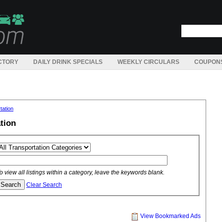
CTORY
DAILY DRINK SPECIALS
WEEKLY CIRCULARS
COUPON
tation
tion
o view all listings within a category, leave the keywords blank.
Clear Search
View Bookmarked Ads