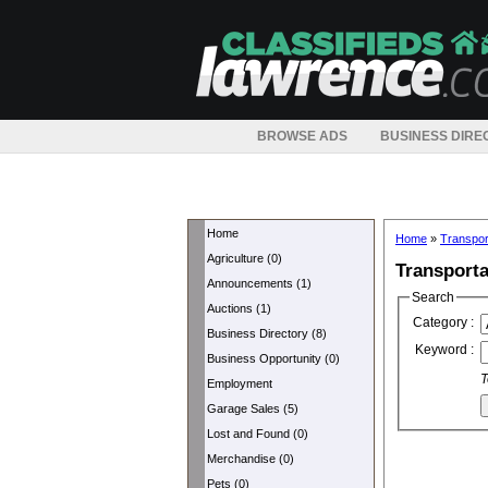
BROWSE ADS
BUSINESS DIRE
Home
Home
»
Transpor
Agriculture (0)
Transporta
Announcements (1)
Search
Auctions (1)
Category :
Business Directory (8)
Keyword :
Business Opportunity (0)
T
Employment
Garage Sales (5)
Lost and Found (0)
Merchandise (0)
Pets (0)